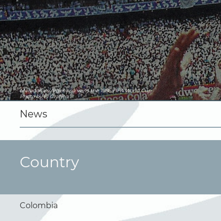
Maradona's Argentina wins the 1986 FIFA World Cup
Photo by El Gráfico
News
Country
Colombia