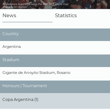
Maradona's Argentina wins the 1986 FIFA World Cup
Photo by El Gráfico
News
Statistics
Country
Argentina
Stadium
Gigante de Arroyito Stadium, Rosario
Honours | Tournament
Copa Argentina (1)