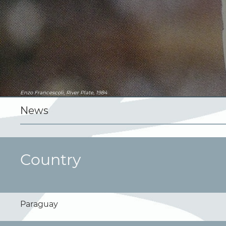
Enzo Francescoli, River Plate, 1984
News
Country
Paraguay