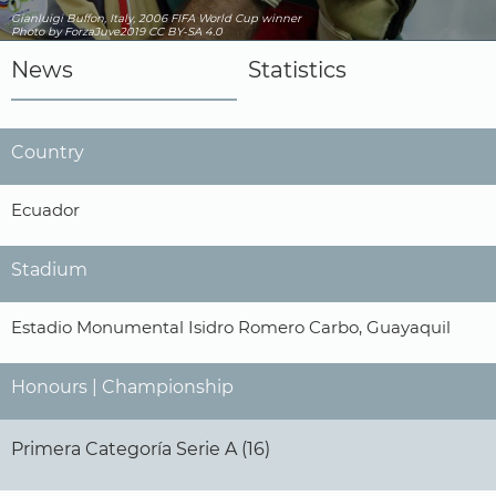
Gianluigi Buffon, Italy, 2006 FIFA World Cup winner
Photo by ForzaJuve2019
CC BY-SA 4.0
News
Statistics
Country
Ecuador
Stadium
Estadio Monumental Isidro Romero Carbo, Guayaquil
Honours | Championship
Primera Categoría Serie A (16)