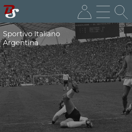
Sportivo Italiano
Argentina